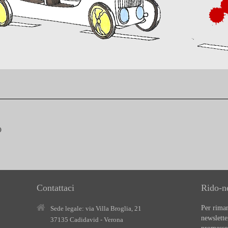
)
Contattaci
Rido-n
Per riman
Sede legale: via Villa Broglia, 21
newslette
37135 Cadidavid - Verona