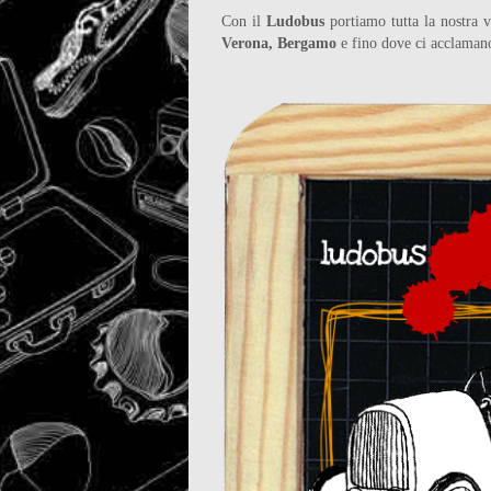
Con il
Ludobus
portiamo tutta la nostra 
Verona,
Bergamo
e fino dove ci acclamano