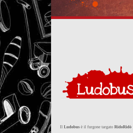
ludobus
Il
Ludobus
è il furgone targato
RidoRidò