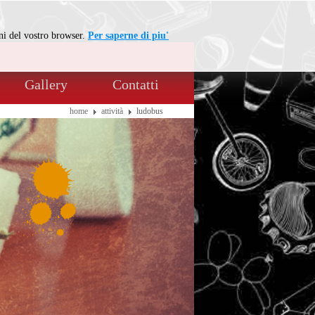
oni del vostro browser.
Per saperne di piu'
Gallery
Contatti
home
attività
ludobus