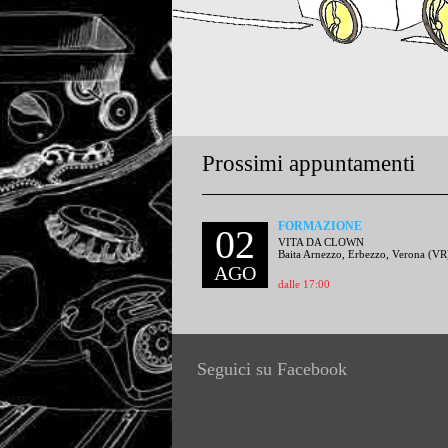
Prossimi appuntamenti
FORMAZIONE
02
VITA DA CLOWN
Baita Arnezzo, Erbezzo, Verona (VR
AGO
dalle 17:00
Seguici su Facebook