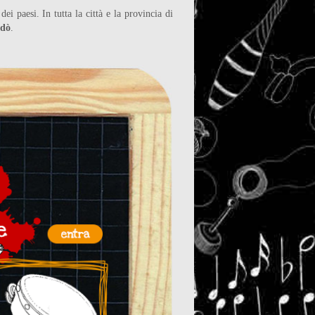
dei paesi. In tutta la città e la provincia di
idò
.