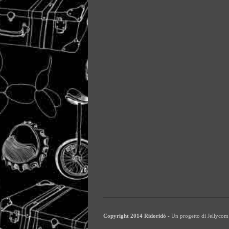
Copyright 2014 Ridoridò
- Un progetto di
Jellycom