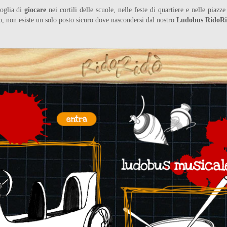
voglia di
giocare
nei cortili delle scuole, nelle feste di quartiere e nelle piazze 
, non esiste un solo posto sicuro dove nascondersi dal nostro
Ludobus RidoR