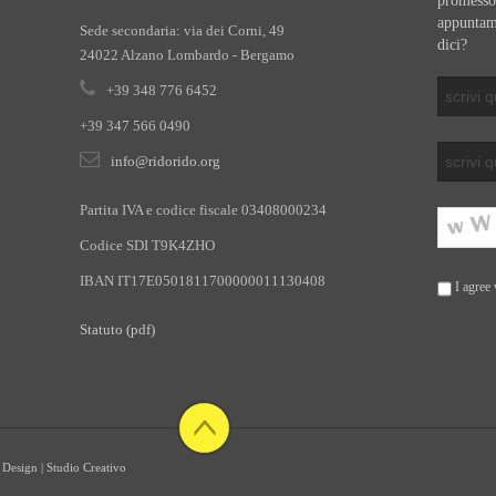
promesso!
appuntame
Sede secondaria: via dei Corni, 49
dici?
24022 Alzano Lombardo - Bergamo
+39 348 776 6452
+39 347 566 0490
info@ridorido.org
Partita IVA e codice fiscale 03408000234
Codice SDI T9K4ZHO
IBAN
IT17E0501811700000011130408
I agree 
Statuto (pdf)
 Design | Studio Creativo